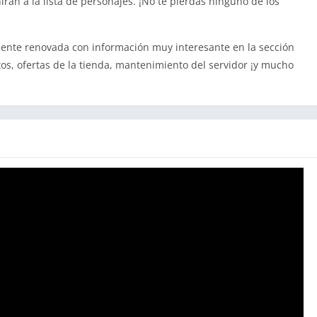
án a la lista de personajes. ¡No te pierdas ninguno de los
lmente renovada con información muy interesante en la sección
tos, ofertas de la tienda, mantenimiento del servidor ¡y mucho