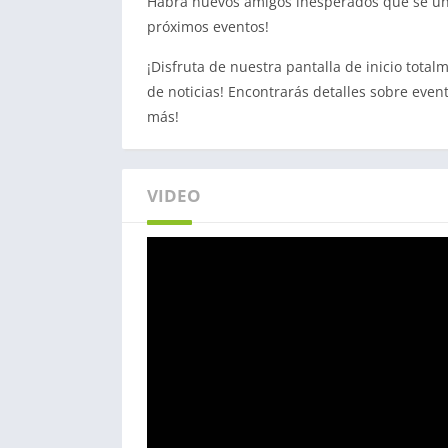
Habrá nuevos amigos inesperados que se unir
próximos eventos!
¡Disfruta de nuestra pantalla de inicio tota
de noticias! Encontrarás detalles sobre even
más!
VIDEO