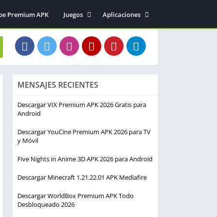
be Premium APK
Juegos
Aplicaciones
Acción
Entretenimiento
Arcade
Herramientas
Aventura
Fotografía
Deportes
Música y audio
MENSAJES RECIENTES
Estrategia
Simulación
Descargar VIX Premium APK 2026 Gratis para
Android
Descargar YouCine Premium APK 2026 para TV
y Móvil
Five Nights in Anime 3D APK 2026 para Android
Descargar Minecraft 1.21.22.01 APK Mediafire
Descargar WorldBox Premium APK Todo
Desbloqueado 2026