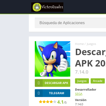
Home
/
Juegos
Descar
APK 202
7.14.0
Juegos
Arcade
DESCARGAR APK
Desarrollador
TELEGRAM
SEGA
Versión
4.1
/5
7.14.0