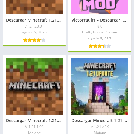
Descargar Minecraft 1.21.23.01 APK Mediafire 2026
Victorraulrr – Descargar Jenny Minecraft APK 2026: Ultima versión
V1.21.23.01
8.0
agosto 9, 2026
Crafty Builder Games
agosto 9, 2026
Descargar Minecraft 1.21.1.03 APK Mediafire 2026
Descargar Minecraft 1.21 APK 2026
V-1.21.1.03
v-1.21 APK
Mojang
Mojang