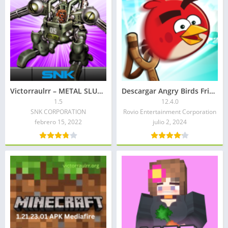
Victorraulrr – METAL SLUG 2 APK Mod + OBB 2026
Descargar Angry Birds Friends APK 2026: Impulsores ilimitados
1.5
12.4.0
SNK CORPORATION
Rovio Entertainment Corporation
febrero 15, 2022
julio 2, 2024