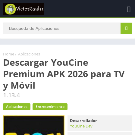
Home
/
Aplicaciones
Descargar YouCine
Premium APK 2026 para TV
y Móvil
1.13.4
Aplicaciones
Entretenimiento
Desarrollador
YouCine Dev