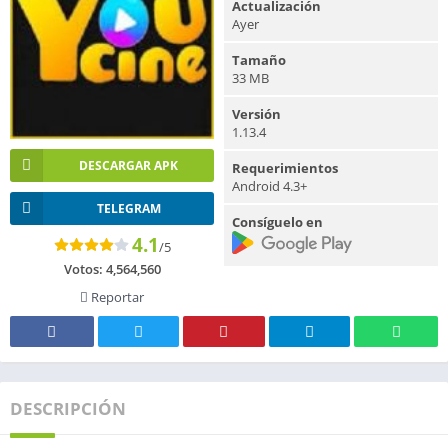
Actualización
Ayer
Tamaño
33 MB
Versión
1.13.4
DESCARGAR APK
Requerimientos
Android 4.3+
TELEGRAM
Consíguelo en
4.1
/5
Votos:
4,564,560
Reportar
DESCRIPCIÓN