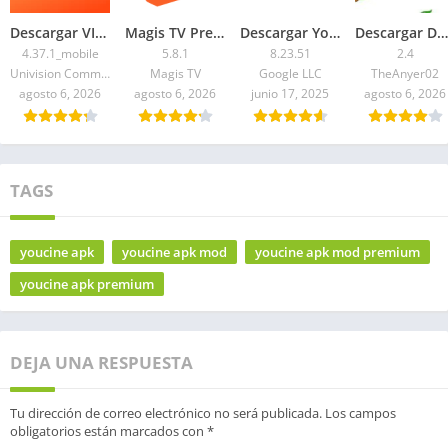
Descargar VIX Premium APK 2026 Gratis para Android
Magis TV Premium APK 2026 para Android y Smart TV
Descargar YouTube Music Premium APK Desbloqueado Mediafire
Descargar DuckVision APK 2026: Última versión
4.37.1_mobile
5.8.1
8.23.51
2.4
Univision Communications Inc.
Magis TV
Google LLC
TheAnyer02
agosto 6, 2026
agosto 6, 2026
junio 17, 2025
agosto 6, 2026
TAGS
youcine apk
youcine apk mod
youcine apk mod premium
youcine apk premium
DEJA UNA RESPUESTA
Tu dirección de correo electrónico no será publicada.
Los campos
obligatorios están marcados con
*