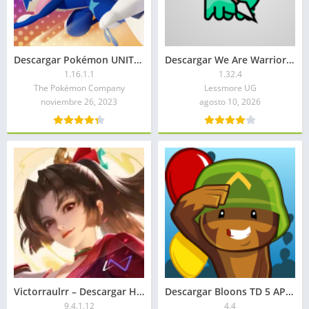
Descargar Pokémon UNITE APK 2026 Gratis para Android
Descargar We Are Warriors APK Mod 2026
1.16.1.1
1.32.4
The Pokémon Company
Lessmore UG
noviembre 26, 2023
agosto 10, 2026
Victorraulrr – Descargar Honor of Kings APK 2026: Para Android
Descargar Bloons TD 5 APK Mod 2026: Dinero infinito
9.4.1.12
4.4