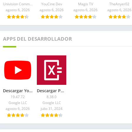
Univision Communications Inc.
YouCine Dev
Magis TV
TheAnyer02
agosto 6, 2026
agosto 6, 2026
agosto 6, 2026
agosto 6, 2026
APPS DEL DESARROLLADOR
Descargar YouTube Premium APK 2026 última versión
Descargar Photomath Plus APK 2026
19.47.72
8.38.0
Google LLC
Google LLC
agosto 6, 2026
julio 31, 2024