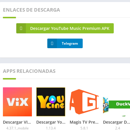
ENLACES DE DESCARGA
Descargar YouTube Music Premium APK
Telegram
APPS RELACIONADAS
Descargar VIX Premium APK 2026 Gratis para Android
Descargar YouCine Premium APK 2026 para TV y Móvil
Magis TV Premium APK 2026 para Android y Smart TV
Descargar DuckVision APK 2026: Última versión
4.37.1_mobile
1.13.4
5.8.1
2.4