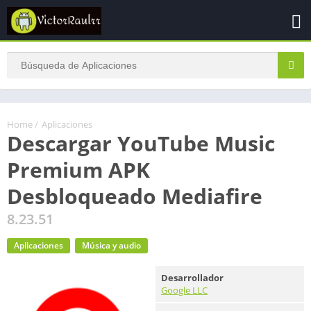
Home
/
Aplicaciones
Descargar YouTube Music
Premium APK
Desbloqueado Mediafire
8.23.51
Aplicaciones
Música y audio
Desarrollador
Google LLC