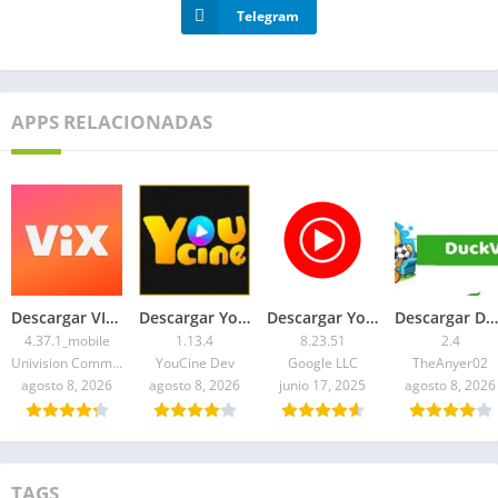
Telegram
APPS RELACIONADAS
Descargar VIX Premium APK 2026 Gratis para Android
Descargar YouCine Premium APK 2026 para TV y Móvil
Descargar YouTube Music Premium APK Desbloqueado Mediafire
Descargar DuckVision APK 2026: Última versión
4.37.1_mobile
1.13.4
8.23.51
2.4
Univision Communications Inc.
YouCine Dev
Google LLC
TheAnyer02
agosto 8, 2026
agosto 8, 2026
junio 17, 2025
agosto 8, 2026
TAGS