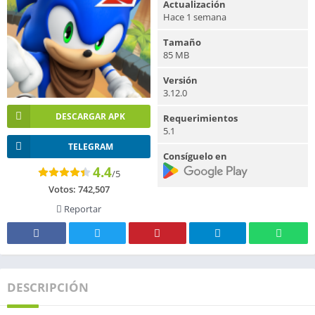
Actualización
Hace 1 semana
Tamaño
85 MB
Versión
3.12.0
DESCARGAR APK
Requerimientos
5.1
TELEGRAM
Consíguelo en
4.4
/5
Votos:
742,507
Reportar
DESCRIPCIÓN