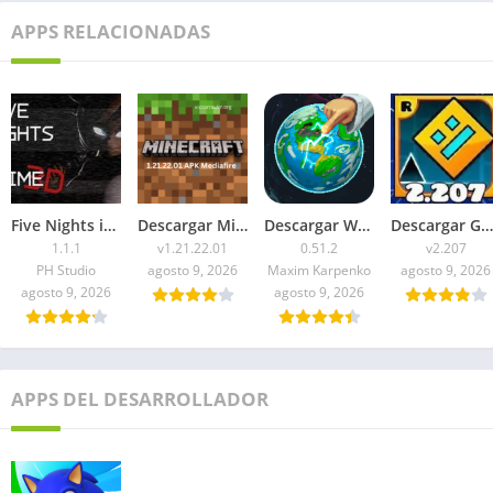
APPS RELACIONADAS
Five Nights in Anime 3D APK 2026 para Android
Descargar Minecraft 1.21.22.01 APK Mediafire
Descargar WorldBox Premium APK Todo Desbloqueado 2026
Descargar Geometry Dash 2.207 APK 2026 Todo Desbloqueado
1.1.1
v1.21.22.01
0.51.2
v2.207
PH Studio
agosto 9, 2026
Maxim Karpenko
agosto 9, 2026
agosto 9, 2026
agosto 9, 2026
APPS DEL DESARROLLADOR