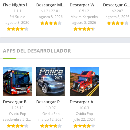
Five Nights in Anime 3D APK 2026 para Android
Descargar Minecraft 1.21.22.01 APK Mediafire
Descargar WorldBox Premium APK Todo Desbloqueado 2026
Descargar Geometry Dash 2.207 APK 2026 Todo Desbloqueado
1.1.1
v1.21.22.01
0.51.2
v2.207
PH Studio
agosto 8, 2026
Maxim Karpenko
agosto 8, 2026
agosto 8, 2026
agosto 8, 2026
APPS DEL DESARROLLADOR
Descargar Bus Simulator 2023 APK: Dinero ilimitado
Descargar Police Sim 2022 APK 2026 Para Android
Descargar American Truck Simulator APK Mod 2026
1.26.13
1.9.97
10.0.3
Ovidiu Pop
Ovidiu Pop
Ovidiu Pop
septiembre 5, 2024
marzo 12, 2024
julio 22, 2024