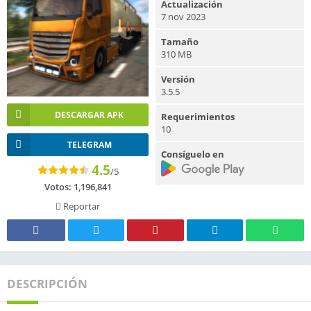
Actualización
7 nov 2023
Tamaño
310 MB
Versión
3.5.5
DESCARGAR APK
Requerimientos
10
TELEGRAM
Consíguelo en
4.5
/5
Votos:
1,196,841
Reportar
DESCRIPCIÓN