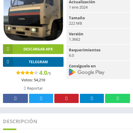
Actualización
1 ene 2024
Tamaño
222 MB
Versión
1.3662
DESCARGAR APK
Requerimientos
6.0
TELEGRAM
Consíguelo en
4.0
/5
Votos:
54,210
Reportar
DESCRIPCIÓN