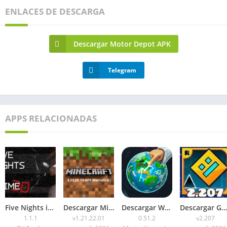
ENLACES DE DESCARGA
Descargar Motor Depot APK
Telegram
APPS RELACIONADAS
Five Nights in Anime 3D APK 2026 para Android
Descargar Minecraft 1.21.22.01 APK Mediafire
Descargar WorldBox Premium APK Todo Desbloqueado 2026
Descargar Geometry Dash 2.207 APK 2026 Todo Desbloqueado
1.1.1
v1.21.22.01
0.51.2
v2.207