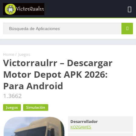
Home
/
Juegos
Victorraulrr – Descargar
Motor Depot APK 2026:
Para Android
1.3662
Juegos
Simulación
Desarrollador
KOZGAMES