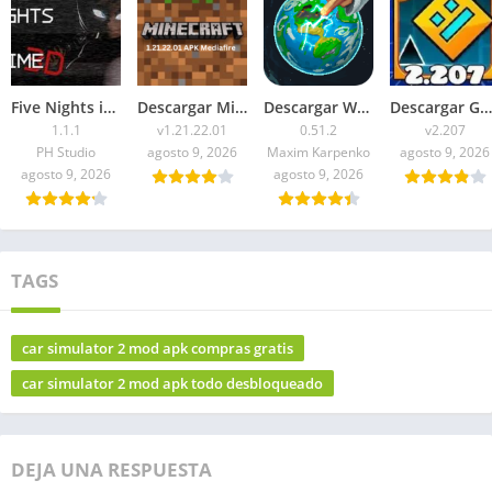
Five Nights in Anime 3D APK 2026 para Android
Descargar Minecraft 1.21.22.01 APK Mediafire
Descargar WorldBox Premium APK Todo Desbloqueado 2026
Descargar Geometry Dash 2.207 APK 2026 Todo Desbloqueado
1.1.1
v1.21.22.01
0.51.2
v2.207
PH Studio
agosto 9, 2026
Maxim Karpenko
agosto 9, 2026
agosto 9, 2026
agosto 9, 2026
TAGS
car simulator 2 mod apk compras gratis
car simulator 2 mod apk todo desbloqueado
DEJA UNA RESPUESTA