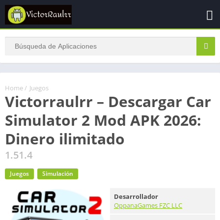
Home
/
Juegos
Victorraulrr – Descargar Car
Simulator 2 Mod APK 2026:
Dinero ilimitado
1.51.4
Juegos
Simulación
Desarrollador
OppanaGames FZC LLC