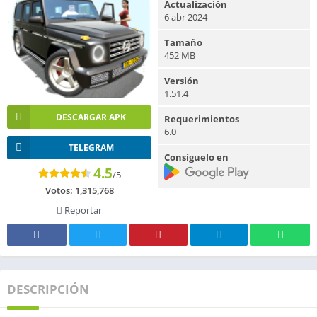
Actualización
6 abr 2024
Tamaño
452 MB
Versión
1.51.4
DESCARGAR APK
Requerimientos
6.0
TELEGRAM
Consíguelo en
4.5
/5
Votos:
1,315,768
Reportar
DESCRIPCIÓN