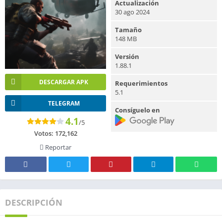
Actualización
30 ago 2024
Tamaño
148 MB
Versión
1.88.1
DESCARGAR APK
Requerimientos
5.1
TELEGRAM
Consíguelo en
4.1
/5
Votos:
172,162
Reportar
DESCRIPCIÓN