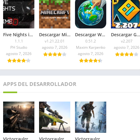
Five Nights in Anime 3D APK 2026 para Android
Descargar Minecraft 1.21.22.01 APK Mediafire
Descargar WorldBox Premium APK Todo Desbloqueado 2026
Descargar Geometry Dash 2.207 APK 2026 Todo Desbloqueado
1.1.1
v1.21.22.01
0.51.2
v2.207
PH Studio
agosto 7, 2026
Maxim Karpenko
agosto 7, 2026
agosto 7, 2026
agosto 7, 2026
APPS DEL DESARROLLADOR
Victorraulrr – Descargar Sniper Zombie 3D APK 2026: Dinero ilimitado
Victorraulrr – Descargar Francotirador APK 2026: Para Android
Victorraulrr Apps- Dead Target APK 2026: Dinero Infinito