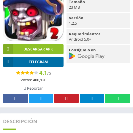
Tamaño
23 MB
Versión
1.2.5
Requerimientos
Android 5.0+
DESCARGAR APK
Consíguelo en
TELEGRAM
4.1
/5
Votos:
400,120
Reportar
DESCRIPCIÓN