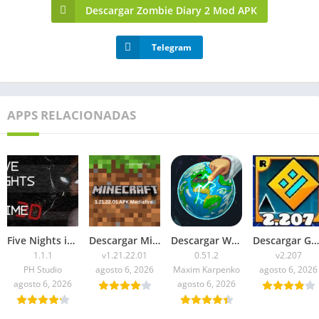
Descargar Zombie Diary 2 Mod APK
Telegram
APPS RELACIONADAS
Five Nights in Anime 3D APK 2026 para Android
Descargar Minecraft 1.21.22.01 APK Mediafire
Descargar WorldBox Premium APK Todo Desbloqueado 2026
Descargar Geometry Dash 2.207 APK 2026 Todo Desbloqueado
1.1.1
v1.21.22.01
0.51.2
v2.207
PH Studio
agosto 6, 2026
Maxim Karpenko
agosto 6, 2026
agosto 6, 2026
agosto 6, 2026