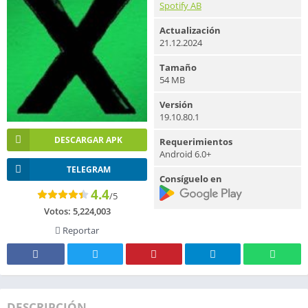
Spotify AB
Actualización
21.12.2024
Tamaño
54 MB
Versión
19.10.80.1
DESCARGAR APK
Requerimientos
Android 6.0+
TELEGRAM
Consíguelo en
4.4
/5
Votos:
5,224,003
Reportar
DESCRIPCIÓN