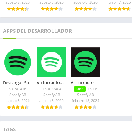
agosto 8, 2026
agosto 8, 2026
agosto 8, 2026
junio 17, 2025
APPS DEL DESARROLLADOR
Descargar Spotify Premium APK Gratis 2026
Victorraulrr- Spotify Lite Premium APK 2026: Sin Anuncios
Victorraulrr – Descargar Spotify Music para TV APK
9.0.50.416
1.9.0.72404
1.91.8
MOD
Spotify AB
Spotify AB
Spotify AB
agosto 8, 2026
agosto 8, 2026
febrero 18, 2025
TAGS