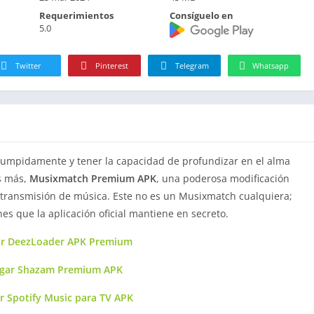
Requerimientos
Consíguelo en
5.0
Twitter
Pinterest
Telegram
Whatsapp
rumpidamente y tener la capacidad de profundizar en el alma
es más,
Musixmatch Premium APK
, una poderosa modificación
 transmisión de música. Este no es un Musixmatch cualquiera;
es que la aplicación oficial mantiene en secreto.
ar DeezLoader APK Premium
rgar Shazam Premium APK
r Spotify Music para TV APK