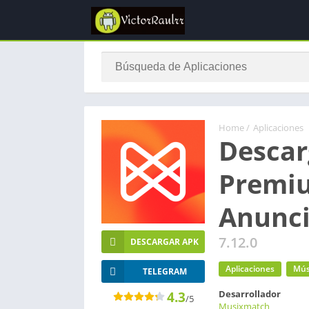
Home
/
Aplicaciones
Descar
Premiu
Anunc
7.12.0
DESCARGAR APK
Aplicaciones
Mús
TELEGRAM
Desarrollador
4.3
/5
Musixmatch