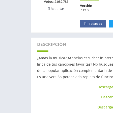
Votos:
2,089,783
Versión
Reportar
7.12.0
Facebook
DESCRIPCIÓN
¿Amas la musica? ¿Anhelas escuchar ininter
lírica de tus canciones favoritas? No busqu
de la popular aplicación complementaria de
Es una versión potenciada repleta de funcion
Descarg
Desca
Descarga