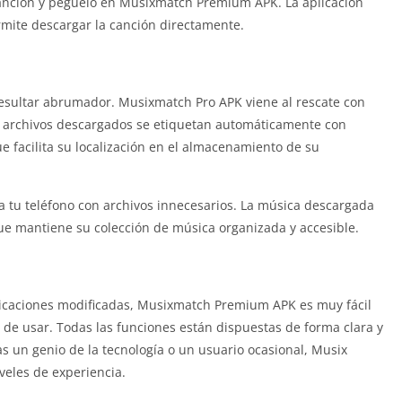
canción y péguelo en Musixmatch Premium APK. La aplicación
mite descargar la canción directamente.
esultar abrumador. Musixmatch Pro APK viene al rescate con
os archivos descargados se etiquetan automáticamente con
ue facilita su localización en el almacenamiento de su
tu teléfono con archivos innecesarios. La música descargada
ue mantiene su colección de música organizada y accesible.
plicaciones modificadas, Musixmatch Premium APK es muy fácil
cil de usar. Todas las funciones están dispuestas de forma clara y
s un genio de la tecnología o un usuario ocasional, Musix
eles de experiencia.