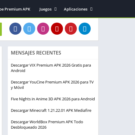
be Premium APK
Juegos
Aplicaciones
Acción
Entretenimiento
Arcade
Herramientas
Aventura
Fotografía
Deportes
Música y audio
MENSAJES RECIENTES
Estrategia
Simulación
Descargar VIX Premium APK 2026 Gratis para
Android
Descargar YouCine Premium APK 2026 para TV
y Móvil
Five Nights in Anime 3D APK 2026 para Android
Descargar Minecraft 1.21.22.01 APK Mediafire
Descargar WorldBox Premium APK Todo
Desbloqueado 2026