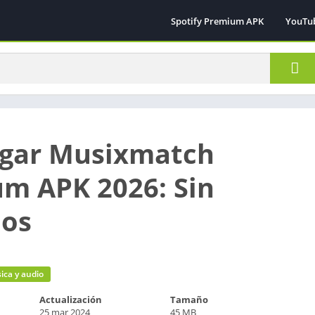
Spotify Premium APK
YouTu
gar Musixmatch
m APK 2026: Sin
ios
ica y audio
Actualización
Tamaño
25 mar 2024
45 MB