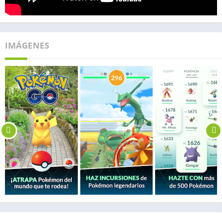
IMÁGENES