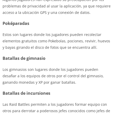
problemas de privacidad al usar la aplicación, ya que requiere
acceso a la ubicación GPS y una conexión de datos.
Poképaradas
Estos son lugares donde los jugadores pueden recolectar
elementos gratuitos como Pokebolas, pociones, revivir, huevos
y bayas girando el disco de fotos que se encuentra allí.
Batallas de gimnasio
Los gimnasios son lugares donde los jugadores pueden
desafiar a los equipos de otros por el control del gimnasio,
ganando monedas y XP por ganar batallas.
Batallas de incursiones
Las Raid Battles permiten a los jugadores formar equipo con
otros para derrotar a poderosos jefes conocidos como jefes de