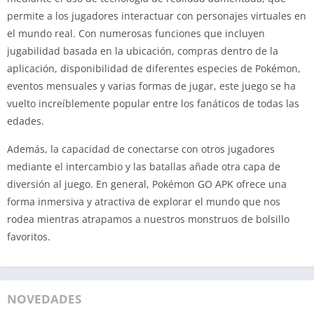
permite a los jugadores interactuar con personajes virtuales en
el mundo real. Con numerosas funciones que incluyen
jugabilidad basada en la ubicación, compras dentro de la
aplicación, disponibilidad de diferentes especies de Pokémon,
eventos mensuales y varias formas de jugar, este juego se ha
vuelto increíblemente popular entre los fanáticos de todas las
edades.
Además, la capacidad de conectarse con otros jugadores
mediante el intercambio y las batallas añade otra capa de
diversión al juego. En general, Pokémon GO APK ofrece una
forma inmersiva y atractiva de explorar el mundo que nos
rodea mientras atrapamos a nuestros monstruos de bolsillo
favoritos.
NOVEDADES