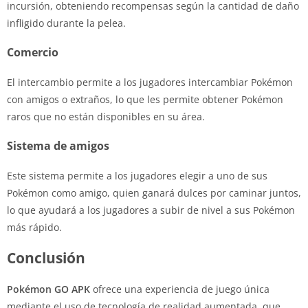
incursión, obteniendo recompensas según la cantidad de daño
infligido durante la pelea.
Comercio
El intercambio permite a los jugadores intercambiar Pokémon
con amigos o extraños, lo que les permite obtener Pokémon
raros que no están disponibles en su área.
Sistema de amigos
Este sistema permite a los jugadores elegir a uno de sus
Pokémon como amigo, quien ganará dulces por caminar juntos,
lo que ayudará a los jugadores a subir de nivel a sus Pokémon
más rápido.
Conclusión
Pokémon GO APK
ofrece una experiencia de juego única
mediante el uso de tecnología de realidad aumentada, que