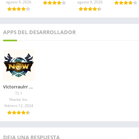
agosto 9, 2026
agosto 9, 2026
APPS DEL DESARROLLADOR
Victorraulrr – Descargar Monster Hunter Now APK 2026: Para Android
72.1
Niantic Inc.
febrero 12, 2024
DEJA UNA RESPUESTA