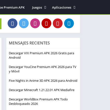
be Premium APK
Juegos
Aplicaciones
Acción
Entretenimiento
Arcade
Herramientas
Aventura
Fotografía
Deportes
Música y audio
MENSAJES RECIENTES
Estrategia
Simulación
Descargar VIX Premium APK 2026 Gratis para
Android
Descargar YouCine Premium APK 2026 para TV
y Móvil
Five Nights in Anime 3D APK 2026 para Android
Descargar Minecraft 1.21.22.01 APK Mediafire
Descargar WorldBox Premium APK Todo
Desbloqueado 2026