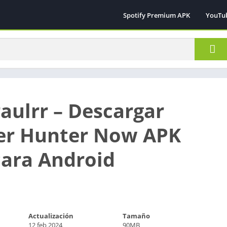
Spotify Premium APK
YouTu
raulrr – Descargar
er Hunter Now APK
Para Android
Actualización
Tamaño
12 feb 2024
90MB