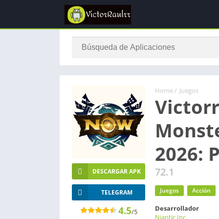
Home
/
Juegos
Victor
Monst
2026: 
72.1
DESCARGAR APK
Juegos
Acción
TELEGRAM
Desarrollador
4.5
/5
Niantic Inc.