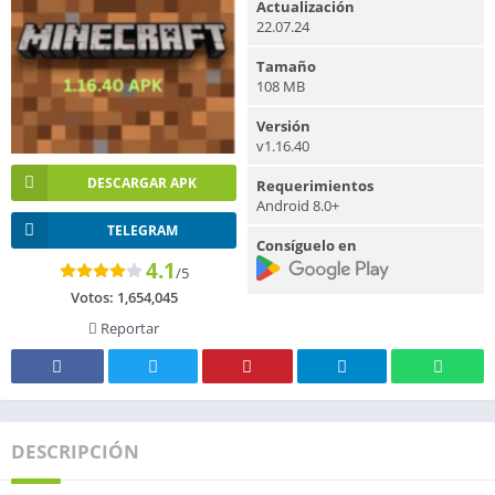
Actualización
22.07.24
Tamaño
108 MB
Versión
v1.16.40
DESCARGAR APK
Requerimientos
Android 8.0+
TELEGRAM
Consíguelo en
4.1
/5
Votos:
1,654,045
Reportar
DESCRIPCIÓN