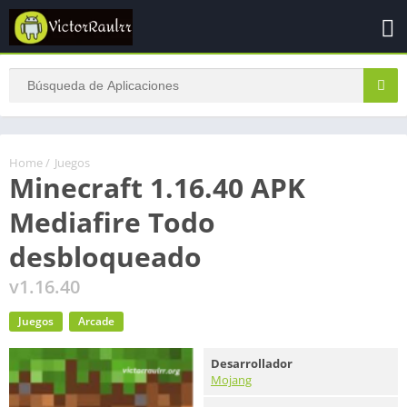
Home
/
Juegos
Minecraft 1.16.40 APK
Mediafire Todo
desbloqueado
v1.16.40
Juegos
Arcade
Desarrollador
Mojang