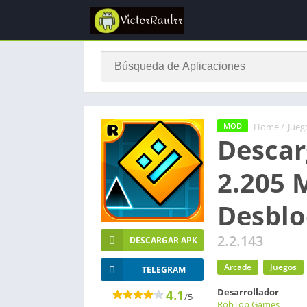
Home
/
Jueg
MOD
Descar
2.205 
Desbl
2.2.143
DESCARGAR APK
Arcade
Juegos
TELEGRAM
Desarrollador
4.1
/5
RobTop Games