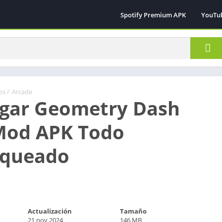
Spotify Premium APK
YouTu
os
/
Arcade
gar Geometry Dash
Mod APK Todo
oqueado
Actualización
Tamaño
21 nov 2024
146 MB