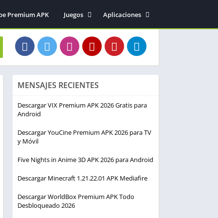
be Premium APK
Juegos
Aplicaciones
Acción
Entretenimiento
Arcade
Herramientas
Aventura
Fotografía
Deportes
Música y audio
MENSAJES RECIENTES
Estrategia
Simulación
Descargar VIX Premium APK 2026 Gratis para
Android
Descargar YouCine Premium APK 2026 para TV
y Móvil
Five Nights in Anime 3D APK 2026 para Android
Descargar Minecraft 1.21.22.01 APK Mediafire
Descargar WorldBox Premium APK Todo
Desbloqueado 2026