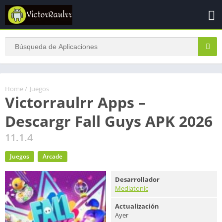
Home
/
Juegos
Victorraulrr Apps –
Descargr Fall Guys APK 2026
11.1.4
Juegos
Arcade
Desarrollador
Mediatonic
Actualización
Ayer