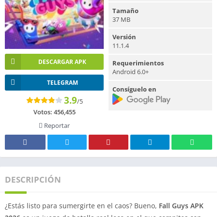
Tamaño
37 MB
Versión
11.1.4
DESCARGAR APK
Requerimientos
Android 6.0+
TELEGRAM
Consíguelo en
3.9
/5
Votos:
456,455
Reportar
DESCRIPCIÓN
¿Estás listo para sumergirte en el caos? Bueno,
Fall Guys APK