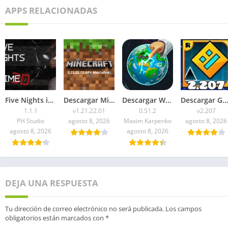
APPS RELACIONADAS
Five Nights in Anime 3D APK 2026 para Android
Descargar Minecraft 1.21.22.01 APK Mediafire
Descargar WorldBox Premium APK Todo Desbloqueado 2026
Descargar Geometry Dash 2.207 APK 2026 Todo Desbloqueado
1.1.1
v1.21.22.01
0.51.2
v2.207
PH Studio
agosto 8, 2026
Maxim Karpenko
agosto 8, 2026
agosto 8, 2026
agosto 8, 2026
DEJA UNA RESPUESTA
Tu dirección de correo electrónico no será publicada.
Los campos
obligatorios están marcados con
*