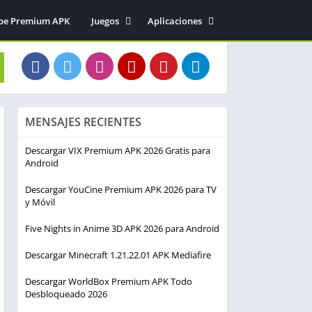
be Premium APK
Juegos
Aplicaciones
Acción
Entretenimiento
Arcade
Herramientas
Aventura
Fotografía
Deportes
Música y audio
MENSAJES RECIENTES
Estrategia
Simulación
Descargar VIX Premium APK 2026 Gratis para
Android
Descargar YouCine Premium APK 2026 para TV
y Móvil
Five Nights in Anime 3D APK 2026 para Android
Descargar Minecraft 1.21.22.01 APK Mediafire
Descargar WorldBox Premium APK Todo
Desbloqueado 2026