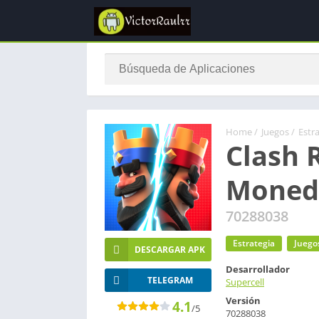
Home
/
Juegos
/
Estr
Clash 
Moneda
70288038
Estrategia
Juego
DESCARGAR APK
Desarrollador
TELEGRAM
Supercell
Versión
4.1
/5
70288038