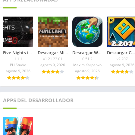
Five Nights in Anime 3D APK 2026 para Android
Descargar Minecraft 1.21.22.01 APK Mediafire
Descargar WorldBox Premium APK Todo Desbloqueado 2026
Descargar Geometry Dash 2.207 APK 2026 Todo Desbloqueado
1.1.1
v1.21.22.01
0.51.2
v2.207
PH Studio
agosto 9, 2026
Maxim Karpenko
agosto 9, 2026
agosto 9, 2026
agosto 9, 2026
APPS DEL DESARROLLADOR