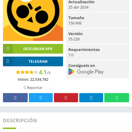
Actualización
25 abr 2024
Tamaño
150 MB
Versión
55.228
DESCARGAR APK
Requerimientos
7.0
TELEGRAM
Consíguelo en
4.1
/5
Votos:
22,534,782
Reportar
DESCRIPCIÓN