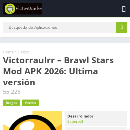
Home
/
Juegos
Victorraulrr – Brawl Stars
Mod APK 2026: Ultima
versión
55.228
Juegos
Acción
Desarrollador
Supercell