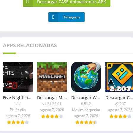
Descargar CASE Animatronics APK
Telegram
APPS RELACIONADAS
Five Nights in Anime 3D APK 2026 para Android
Descargar Minecraft 1.21.22.01 APK Mediafire
Descargar WorldBox Premium APK Todo Desbloqueado 2026
Descargar Geometry Dash 2.207 APK 2026 Todo Desbloqueado
1.1.1
v1.21.22.01
0.51.2
v2.207
PH Studio
agosto 7, 2026
Maxim Karpenko
agosto 7, 2026
agosto 7, 2026
agosto 7, 2026