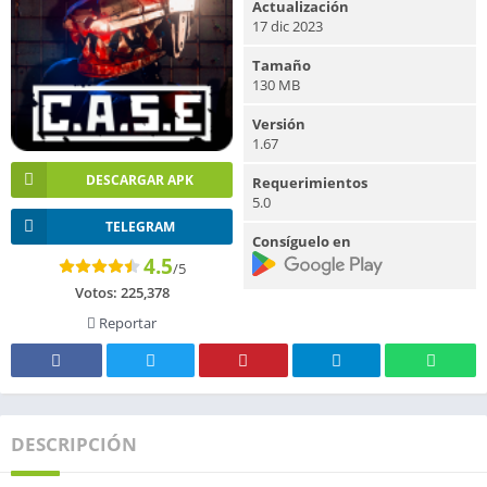
Actualización
17 dic 2023
Tamaño
130 MB
Versión
1.67
DESCARGAR APK
Requerimientos
5.0
TELEGRAM
Consíguelo en
4.5
/5
Votos:
225,378
Reportar
DESCRIPCIÓN