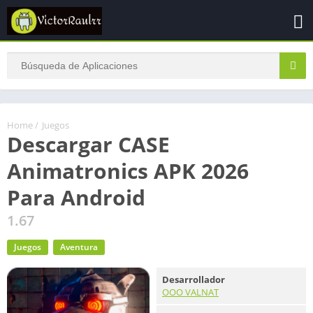
Home
/
Juegos
Descargar CASE
Animatronics APK 2026
Para Android
1.67
Juegos
Aventura
Desarrollador
OOO VALNAT