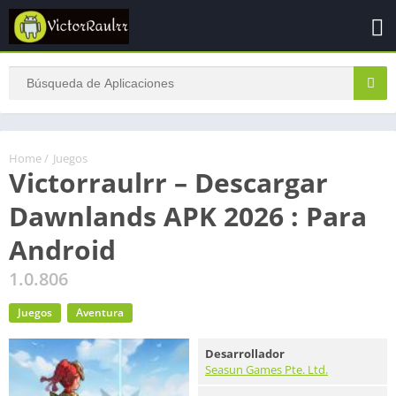
Home
/
Juegos
Victorraulrr – Descargar
Dawnlands APK 2026 : Para
Android
1.0.806
Juegos
Aventura
Desarrollador
Seasun Games Pte. Ltd.