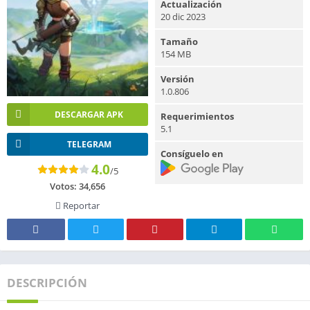
Actualización
20 dic 2023
Tamaño
154 MB
Versión
1.0.806
DESCARGAR APK
Requerimientos
5.1
TELEGRAM
Consíguelo en
4.0
/5
Votos:
34,656
Reportar
DESCRIPCIÓN