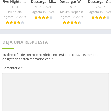
Five Nights in Anime 3D APK 2026 para Android
Descargar Minecraft 1.21.22.01 APK Mediafire
Descargar WorldBox Premium APK Todo Desbloqueado 2026
Descargar Geometry Dash 2.207 APK 2026 Todo Desbloqueado
1.1.1
v1.21.22.01
0.51.2
v2.207
PH Studio
agosto 10, 2026
Maxim Karpenko
agosto 10, 202
agosto 10, 2026
agosto 10, 2026
DEJA UNA RESPUESTA
Tu dirección de correo electrónico no será publicada.
Los campos
obligatorios están marcados con
*
Comentario
*