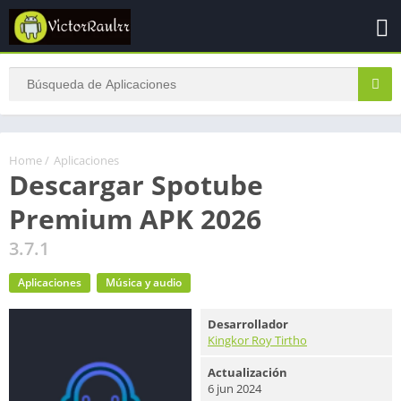
Home
/
Aplicaciones
Descargar Spotube
Premium APK 2026
3.7.1
Aplicaciones
Música y audio
Desarrollador
Kingkor Roy Tirtho
Actualización
6 jun 2024