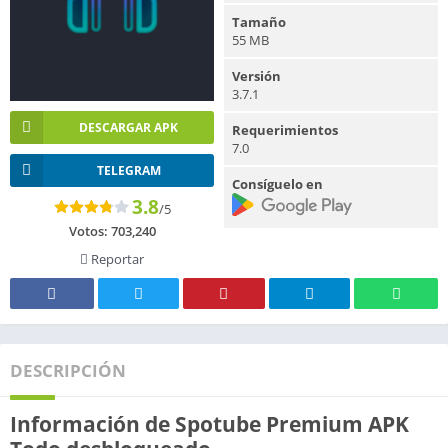
Tamaño
55 MB
Versión
3.7.1
DESCARGAR APK
Requerimientos
7.0
TELEGRAM
Consíguelo en
3.8
/5
Votos:
703,240
Reportar
DESCRIPCIÓN
Información de Spotube Premium APK