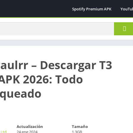
Spotify Premium APK
YouTu
raulrr – Descargar T3
APK 2026: Todo
oqueado
Actualización
Tamaño
 Ltd
24 ene 2024
1.3GB