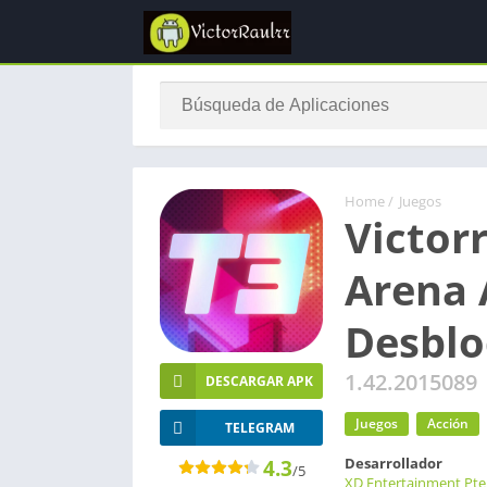
Home
/
Juegos
Victor
Arena 
Desbl
1.42.2015089
DESCARGAR APK
Juegos
Acción
TELEGRAM
Desarrollador
4.3
/5
XD Entertainment Pte