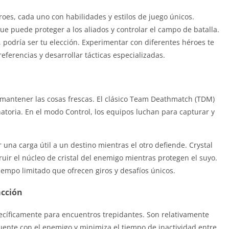
es, cada uno con habilidades y estilos de juego únicos.
e puede proteger a los aliados y controlar el campo de batalla.
na, podría ser tu elección. Experimentar con diferentes héroes te
eferencias y desarrollar tácticas especializadas.
mantener las cosas frescas. El clásico Team Deathmatch (TDM)
atoria. En el modo Control, los equipos luchan para capturar y
 una carga útil a un destino mientras el otro defiende. Crystal
ruir el núcleo de cristal del enemigo mientras protegen el suyo.
mpo limitado que ofrecen giros y desafíos únicos.
acción
cíficamente para encuentros trepidantes. Son relativamente
uente con el enemigo y minimiza el tiempo de inactividad entre