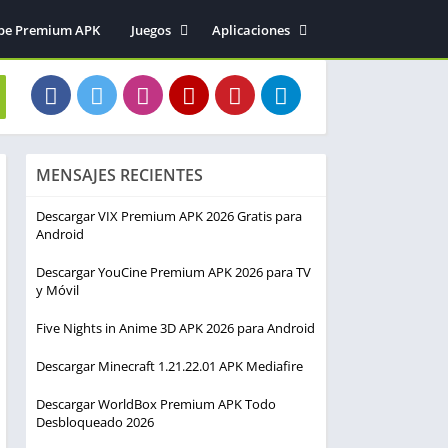
be Premium APK
Juegos
Aplicaciones
Acción
Entretenimiento
Arcade
Herramientas
Aventura
Fotografía
Deportes
Música y audio
MENSAJES RECIENTES
Estrategia
Simulación
Descargar VIX Premium APK 2026 Gratis para
Android
Descargar YouCine Premium APK 2026 para TV
y Móvil
Five Nights in Anime 3D APK 2026 para Android
Descargar Minecraft 1.21.22.01 APK Mediafire
Descargar WorldBox Premium APK Todo
Desbloqueado 2026