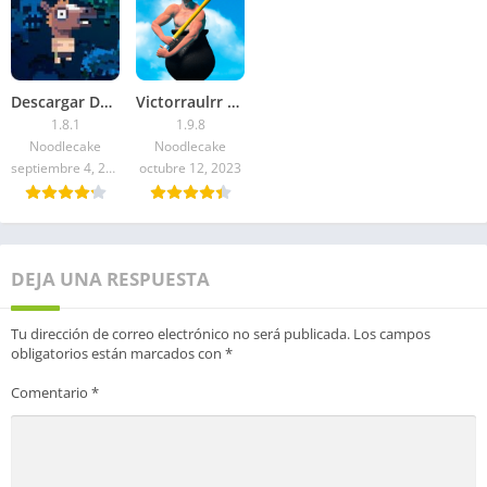
Descargar Death Road to Canada APK 2026
Victorraulrr – Descargar Getting Over It APK 2026: Ultima versión
1.8.1
1.9.8
Noodlecake
Noodlecake
septiembre 4, 2024
octubre 12, 2023
DEJA UNA RESPUESTA
Tu dirección de correo electrónico no será publicada.
Los campos
obligatorios están marcados con
*
Comentario
*