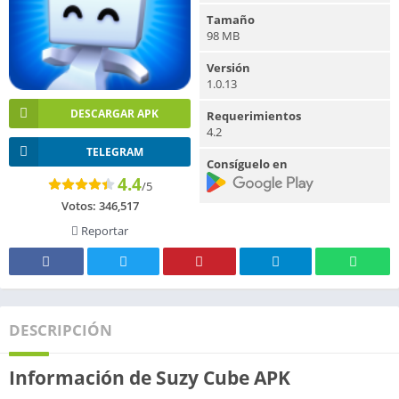
Tamaño
98 MB
Versión
1.0.13
DESCARGAR APK
Requerimientos
4.2
TELEGRAM
Consíguelo en
4.4
/5
Votos:
346,517
Reportar
DESCRIPCIÓN
Información de Suzy Cube APK