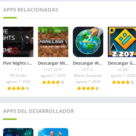
APPS RELACIONADAS
Five Nights in Anime 3D APK 2026 para Android
Descargar Minecraft 1.21.22.01 APK Mediafire
Descargar WorldBox Premium APK Todo Desbloqueado 2026
Descargar Geometry Dash 2.207 APK 2026 Todo Desbloqueado
1.1.1
v1.21.22.01
0.51.2
v2.207
PH Studio
agosto 7, 2026
Maxim Karpenko
agosto 7, 2026
agosto 7, 2026
agosto 7, 2026
APPS DEL DESARROLLADOR