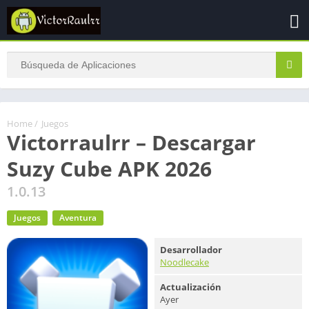
Home
/
Juegos
Victorraulrr – Descargar
Suzy Cube APK 2026
1.0.13
Juegos
Aventura
Desarrollador
Noodlecake
Actualización
Ayer