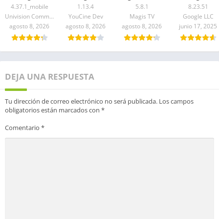
4.37.1_mobile
1.13.4
5.8.1
8.23.51
Univision Communications Inc.
YouCine Dev
Magis TV
Google LLC
agosto 8, 2026
agosto 8, 2026
agosto 8, 2026
junio 17, 2025
DEJA UNA RESPUESTA
Tu dirección de correo electrónico no será publicada.
Los campos
obligatorios están marcados con
*
Comentario
*