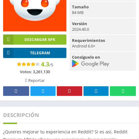
Tamaño
84 MB
Versión
2024.40.0
DESCARGAR APK
Requerimientos
Android 6.0+
TELEGRAM
Consíguelo en
4.3
/5
Votos:
3,261,130
Reportar
DESCRIPCIÓN
¿Quieres mejorar tu experiencia en Reddit? Si es así, Reddit