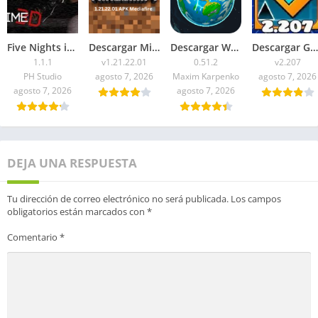
Five Nights in Anime 3D APK 2026 para Android
Descargar Minecraft 1.21.22.01 APK Mediafire
Descargar WorldBox Premium APK Todo Desbloqueado 2026
Descargar Geometry Dash 2.207 APK 2026 Todo Desbloqueado
1.1.1
v1.21.22.01
0.51.2
v2.207
PH Studio
agosto 7, 2026
Maxim Karpenko
agosto 7, 2026
agosto 7, 2026
agosto 7, 2026
DEJA UNA RESPUESTA
Tu dirección de correo electrónico no será publicada.
Los campos
obligatorios están marcados con
*
Comentario
*