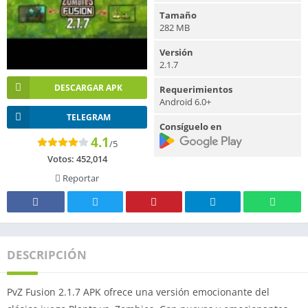
Tamaño
282 MB
Versión
2.1.7
DESCARGAR APK
Requerimientos
Android 6.0+
TELEGRAM
Consíguelo en
4.1
/5
Votos:
452,014
Reportar
DESCRIPCIÓN
PvZ Fusion 2.1.7 APK ofrece una versión emocionante del