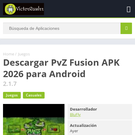
Home
/
Juegos
Descargar PvZ Fusion APK
2026 para Android
2.1.7
Juegos
Casuales
Desarrollador
BluFly
Actualización
Ayer