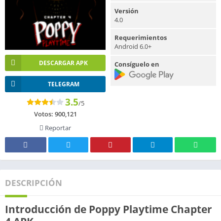
Versión
4.0
Requerimientos
Android 6.0+
DESCARGAR APK
Consíguelo en
TELEGRAM
3.5
/5
Votos:
900,121
Reportar
DESCRIPCIÓN
Introducción de Poppy Playtime Chapter