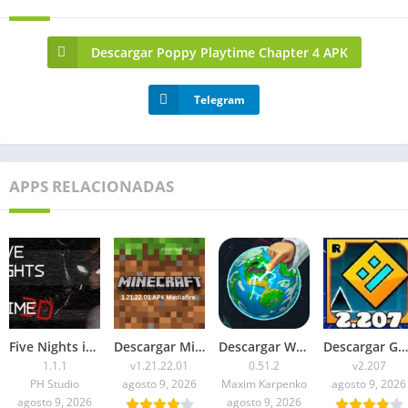
Descargar Poppy Playtime Chapter 4 APK
Telegram
APPS RELACIONADAS
Five Nights in Anime 3D APK 2026 para Android
Descargar Minecraft 1.21.22.01 APK Mediafire
Descargar WorldBox Premium APK Todo Desbloqueado 2026
Descargar Geometry Dash 2.207 APK 2026 Todo Desbloqueado
1.1.1
v1.21.22.01
0.51.2
v2.207
PH Studio
agosto 9, 2026
Maxim Karpenko
agosto 9, 2026
agosto 9, 2026
agosto 9, 2026