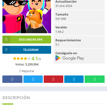
Actualización
31 ene 2024
Tamaño
531 MB
Versión
1.44.2
DESCARGAR APK
Requerimientos
5.1
TELEGRAM
Consíguelo en
4.1
/5
Votos:
5,209,904
Reportar
DESCRIPCIÓN