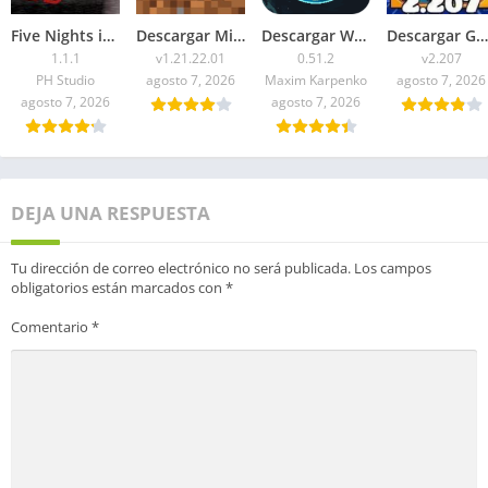
Five Nights in Anime 3D APK 2026 para Android
Descargar Minecraft 1.21.22.01 APK Mediafire
Descargar WorldBox Premium APK Todo Desbloqueado 2026
Descargar Geometry Dash 2.207 APK 2026 Todo Desbloqueado
1.1.1
v1.21.22.01
0.51.2
v2.207
PH Studio
agosto 7, 2026
Maxim Karpenko
agosto 7, 2026
agosto 7, 2026
agosto 7, 2026
DEJA UNA RESPUESTA
Tu dirección de correo electrónico no será publicada.
Los campos
obligatorios están marcados con
*
Comentario
*