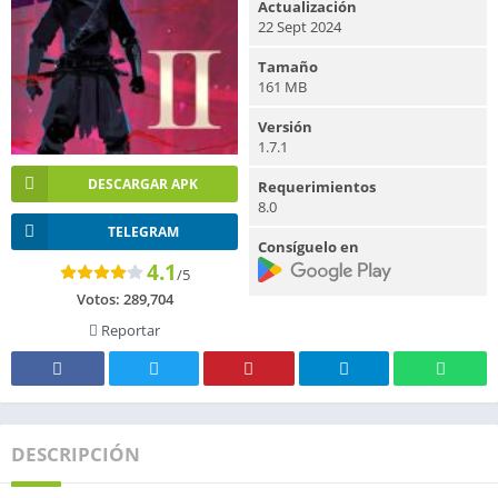
Actualización
22 Sept 2024
Tamaño
161 MB
Versión
1.7.1
DESCARGAR APK
Requerimientos
8.0
TELEGRAM
Consíguelo en
4.1
/5
Votos:
289,704
Reportar
DESCRIPCIÓN