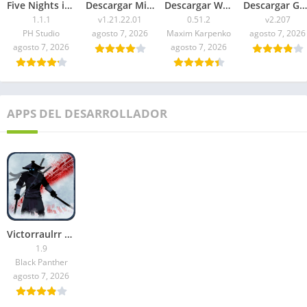
Five Nights in Anime 3D APK 2026 para Android
Descargar Minecraft 1.21.22.01 APK Mediafire
Descargar WorldBox Premium APK Todo Desbloqueado 2026
Descargar Geometry Dash 2.207 APK 2026 Todo Desbloqueado
1.1.1
v1.21.22.01
0.51.2
v2.207
PH Studio
agosto 7, 2026
Maxim Karpenko
agosto 7, 2026
agosto 7, 2026
agosto 7, 2026
APPS DEL DESARROLLADOR
Victorraulrr – Descargar Ninja Arashi APK: Dinero infinito
1.9
Black Panther
agosto 7, 2026