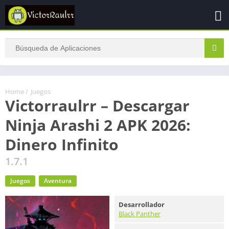
Home
/
Juegos
Victorraulrr – Descargar
Ninja Arashi 2 APK 2026:
Dinero Infinito
1.7.1
Juegos
Aventura
Desarrollador
Black Panther