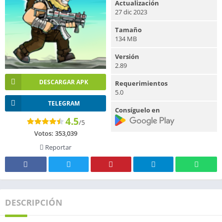
Actualización
27 dic 2023
Tamaño
134 MB
Versión
2.89
DESCARGAR APK
Requerimientos
5.0
TELEGRAM
Consíguelo en
4.5
/5
Votos:
353,039
Reportar
DESCRIPCIÓN