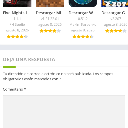
Five Nights in Anime 3D APK 2026 para Android
Descargar Minecraft 1.21.22.01 APK Mediafire
Descargar WorldBox Premium APK Todo Desbloqueado 2026
Descargar Geometry Dash 2.207 APK 2026 Todo Desbloqueado
1.1.1
v1.21.22.01
0.51.2
v2.207
PH Studio
agosto 8, 2026
Maxim Karpenko
agosto 8, 2026
agosto 8, 2026
agosto 8, 2026
DEJA UNA RESPUESTA
Tu dirección de correo electrónico no será publicada.
Los campos
obligatorios están marcados con
*
Comentario
*