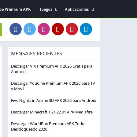
be Premium APK
Juegos
Aplicaciones
Acción
Entretenimiento
Arcade
Herramientas
Aventura
Fotografía
Deportes
Música y audio
MENSAJES RECIENTES
Estrategia
Simulación
Descargar VIX Premium APK 2026 Gratis para
Android
Descargar YouCine Premium APK 2026 para TV
y Móvil
Five Nights in Anime 3D APK 2026 para Android
Descargar Minecraft 1.21.22.01 APK Mediafire
Descargar WorldBox Premium APK Todo
Desbloqueado 2026