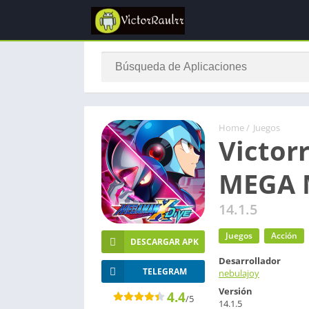
Home
/
Juegos
Victor
MEGA 
14.1.5
Juegos
Acción
DESCARGAR APK
Desarrollador
TELEGRAM
nebulajoy
Versión
4.4
/5
14.1.5