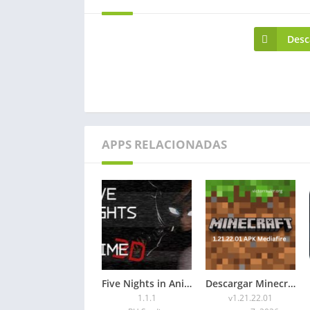
Desc
APPS RELACIONADAS
Five Nights in Anime 3D APK 2026 para Android
Descargar Minecraft 1.21.22.01 APK Mediafire
1.1.1
v1.21.22.01