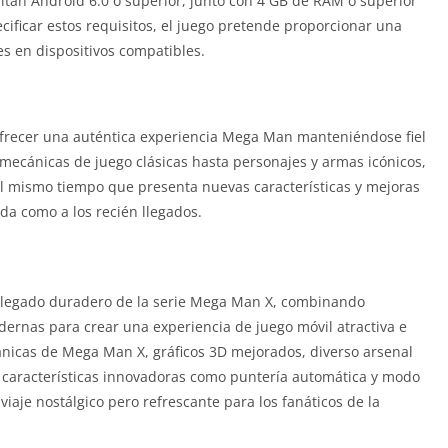
itan Android 6.0 o superior, junto con 4 GB de RAM o superior
ecificar estos requisitos, el juego pretende proporcionar una
es en dispositivos compatibles.
frecer una auténtica experiencia Mega Man manteniéndose fiel
 mecánicas de juego clásicas hasta personajes y armas icónicos,
al mismo tiempo que presenta nuevas características y mejoras
ida como a los recién llegados.
 legado duradero de la serie Mega Man X, combinando
ernas para crear una experiencia de juego móvil atractiva e
cánicas de Mega Man X, gráficos 3D mejorados, diverso arsenal
 y características innovadoras como puntería automática y modo
viaje nostálgico pero refrescante para los fanáticos de la