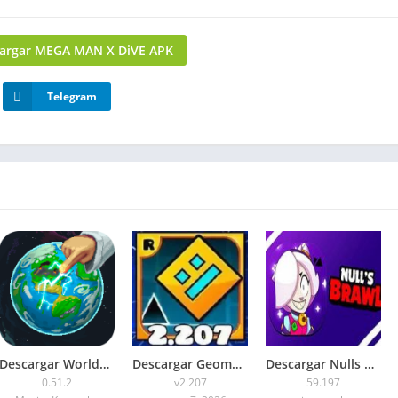
argar MEGA MAN X DiVE APK
Telegram
Descargar WorldBox Premium APK Todo Desbloqueado 2026
Descargar Geometry Dash 2.207 APK 2026 Todo Desbloqueado
Descargar Nulls Brawl APK última Versión 2026
0.51.2
v2.207
59.197