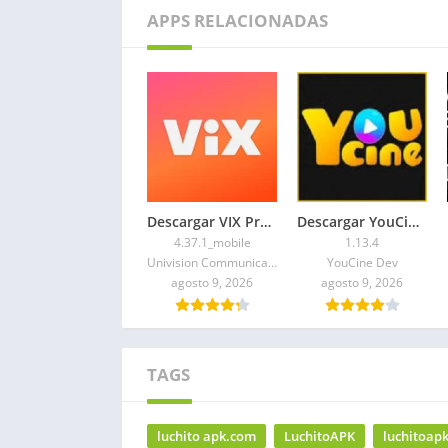
APPS RELACIONADAS
Descargar VIX Premium APK 2026 Gratis para Android
Descargar YouCine Premium APK 2026 para TV y Móvil
4.37.1_mobile
1.13.4
Univision Communications Inc.
YouCine Dev
agosto 9, 2026
agosto 9, 2026
TAGS
luchito apk.com
LuchitoAPK
luchitoap