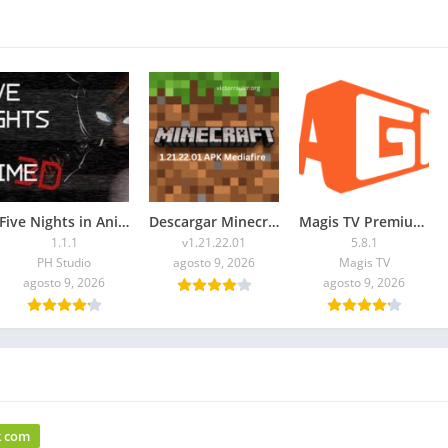
Five Nights in Anime 3D APK 2026 para Android
Descargar Minecraft 1.21.22.01 APK Mediafire
Magis TV Premium APK 2026 para Android y Smart TV
1.1.1
v1.21.22.01
5.8.1
PH Studio
agosto 9, 2026
Magis TV
agosto 9, 2026
agosto 9, 2026
k com