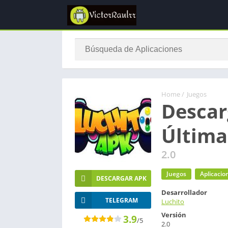
Home
/
Juegos
Descar
Última
2.0
Juegos
Aplicacio
DESCARGAR APK
Desarrollador
TELEGRAM
Luchito
Versión
3.9
/5
2.0