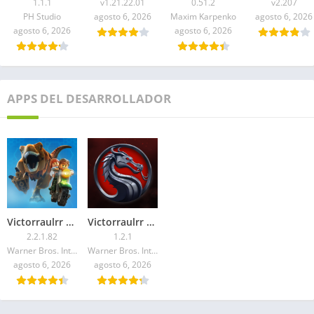
1.1.1
v1.21.22.01
0.51.2
v2.207
PH Studio
agosto 6, 2026
Maxim Karpenko
agosto 6, 2026
agosto 6, 2026
agosto 6, 2026
APPS DEL DESARROLLADOR
Victorraulrr Apps – Descargar LEGO Jurassic World APK 2026
Victorraulrr – Descargar Mortal Kombat Mod APK 2026: Para Android
2.2.1.82
1.2.1
Warner Bros. International Enterprises
Warner Bros. International Enterprises
agosto 6, 2026
agosto 6, 2026