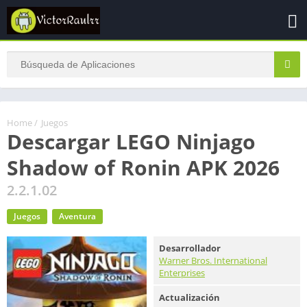
Home
/
Juegos
Descargar LEGO Ninjago
Shadow of Ronin APK 2026
2.2.1.02
Juegos
Aventura
Desarrollador
Warner Bros. International
Enterprises
Actualización