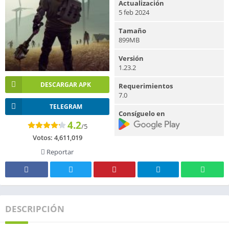
Actualización
5 feb 2024
Tamaño
899MB
Versión
1.23.2
DESCARGAR APK
Requerimientos
7.0
TELEGRAM
Consíguelo en
4.2
/5
Votos:
4,611,019
Reportar
DESCRIPCIÓN