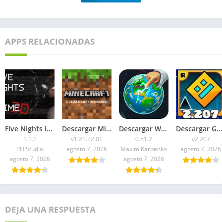
APPS RELACIONADAS
Five Nights in Anime 3D APK 2026 para Android
Descargar Minecraft 1.21.22.01 APK Mediafire
Descargar WorldBox Premium APK Todo Desbloqueado 2026
Descargar Geometry Dash 2.207 APK 2026 Todo Desbloqueado
1.1.1
v1.21.22.01
0.51.2
v2.207
PH Studio
agosto 7, 2026
Maxim Karpenko
agosto 7, 2026
agosto 7, 2026
agosto 7, 2026
DEJA UNA RESPUESTA