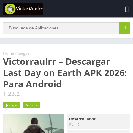
Home
/
Juegos
Victorraulrr – Descargar
Last Day on Earth APK 2026:
Para Android
1.23.2
Juegos
Acción
Desarrollador
KEFIR