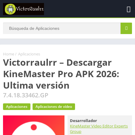
Home
/
Aplicaciones
Victorraulrr – Descargar
KineMaster Pro APK 2026:
Ultima versión
7.4.18.33462.GP
Aplicaciones
Aplicaciones de vídeo
Desarrollador
KineMaster Video Editor Experts
Group