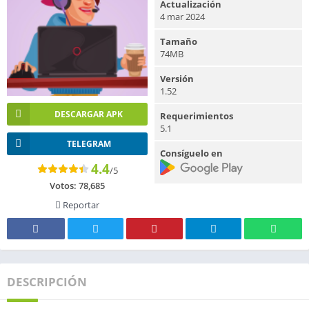
Actualización
4 mar 2024
Tamaño
74MB
Versión
1.52
DESCARGAR APK
Requerimientos
5.1
TELEGRAM
Consíguelo en
4.4
/5
Votos:
78,685
Reportar
DESCRIPCIÓN