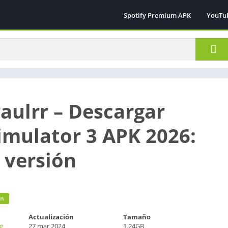
Spotify Premium APK
YouTu
raulrr – Descargar
imulator 3 APK 2026:
 versión
ón
Actualización
Tamaño
ng
27 mar 2024
1.24GB