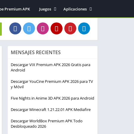
be Premium APK
Juegos
Aplicaciones
Acción
Entretenimiento
Arcade
Herramientas
Aventura
Fotografía
Deportes
Música y audio
MENSAJES RECIENTES
Estrategia
Simulación
Descargar VIX Premium APK 2026 Gratis para
Android
Descargar YouCine Premium APK 2026 para TV
y Móvil
Five Nights in Anime 3D APK 2026 para Android
Descargar Minecraft 1.21.22.01 APK Mediafire
Descargar WorldBox Premium APK Todo
Desbloqueado 2026