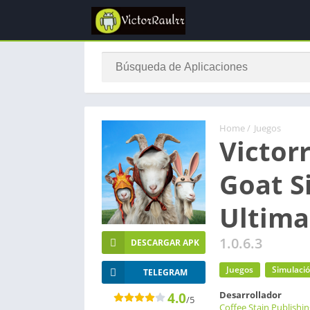
Home
/
Juegos
Victor
Goat S
Ultima
1.0.6.3
DESCARGAR APK
Juegos
Simulaci
TELEGRAM
Desarrollador
4.0
/5
Coffee Stain Publishi