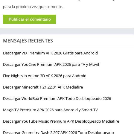
para la próxima vez que comente.
MENSAJES RECIENTES
Descargar VIX Premium APK 2026 Gratis para Android
Descargar YouCine Premium APK 2026 para TV y Móvil
Five Nights in Anime 3D APK 2026 para Android
Descargar Minecraft 1.21.22.01 APK Mediafire
Descargar WorldBox Premium APK Todo Desbloqueado 2026
Magis TV Premium APK 2026 para Android y Smart TV
Descargar YouTube Music Premium APK Desbloqueado Mediafire
Descargar Geometry Dash 2.207 APK 2026 Todo Desbloqueado