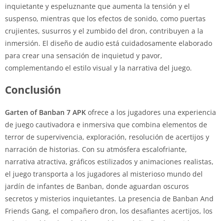
inquietante y espeluznante que aumenta la tensión y el
suspenso, mientras que los efectos de sonido, como puertas
crujientes, susurros y el zumbido del dron, contribuyen a la
inmersión. El diseño de audio está cuidadosamente elaborado
para crear una sensación de inquietud y pavor,
complementando el estilo visual y la narrativa del juego.
Conclusión
Garten of Banban 7 APK
ofrece a los jugadores una experiencia
de juego cautivadora e inmersiva que combina elementos de
terror de supervivencia, exploración, resolución de acertijos y
narración de historias. Con su atmósfera escalofriante,
narrativa atractiva, gráficos estilizados y animaciones realistas,
el juego transporta a los jugadores al misterioso mundo del
jardín de infantes de Banban, donde aguardan oscuros
secretos y misterios inquietantes. La presencia de Banban And
Friends Gang, el compañero dron, los desafiantes acertijos, los