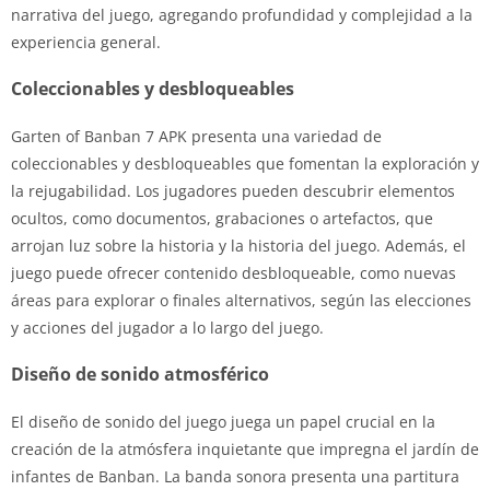
narrativa del juego, agregando profundidad y complejidad a la
experiencia general.
Coleccionables y desbloqueables
Garten of Banban 7 APK presenta una variedad de
coleccionables y desbloqueables que fomentan la exploración y
la rejugabilidad. Los jugadores pueden descubrir elementos
ocultos, como documentos, grabaciones o artefactos, que
arrojan luz sobre la historia y la historia del juego. Además, el
juego puede ofrecer contenido desbloqueable, como nuevas
áreas para explorar o finales alternativos, según las elecciones
y acciones del jugador a lo largo del juego.
Diseño de sonido atmosférico
El diseño de sonido del juego juega un papel crucial en la
creación de la atmósfera inquietante que impregna el jardín de
infantes de Banban. La banda sonora presenta una partitura