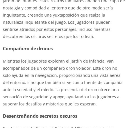
jardín de infantes. Estos rostros familiares añaden una capa de
nostalgia y comodidad al entorno que de otro modo sería
inquietante, creando una yuxtaposición que realza la
naturaleza inquietante del juego. Los jugadores pueden
sentirse atraídos por estos personajes, incluso mientras
descubren los oscuros secretos que los rodean.
Compañero de drones
Mientras los jugadores exploran el jardín de infancia, van
acompañados de un compañero dron volador. Este dron no
sólo ayuda en la navegación, proporcionando una vista aérea
del entorno, sino que también sirve como fuente de compañía
ante la soledad y el miedo. La presencia del dron ofrece una
sensación de seguridad y apoyo, ayudando a los jugadores a
superar los desafíos y misterios que les esperan.
Desentrañando secretos oscuros