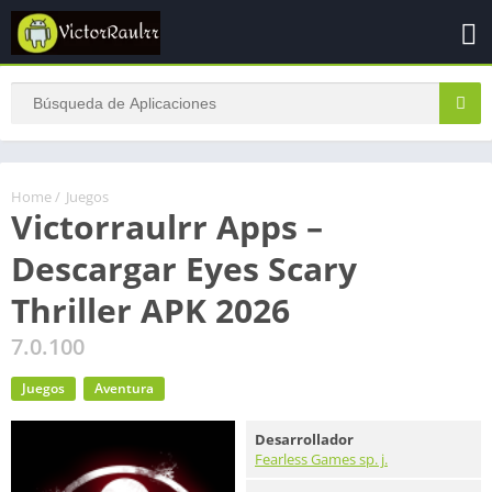
Home
/
Juegos
Victorraulrr Apps –
Descargar Eyes Scary
Thriller APK 2026
7.0.100
Juegos
Aventura
Desarrollador
Fearless Games sp. j.