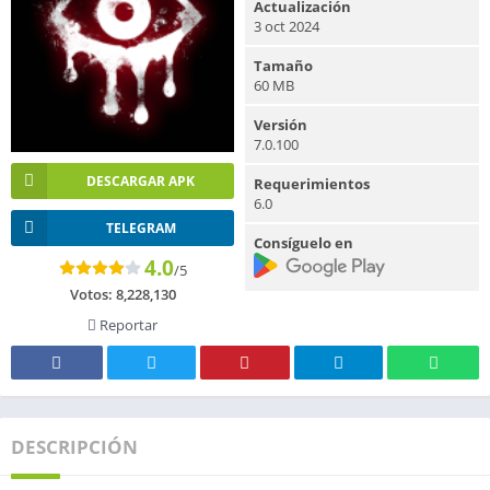
Actualización
3 oct 2024
Tamaño
60 MB
Versión
7.0.100
DESCARGAR APK
Requerimientos
6.0
TELEGRAM
Consíguelo en
4.0
/5
Votos:
8,228,130
Reportar
DESCRIPCIÓN