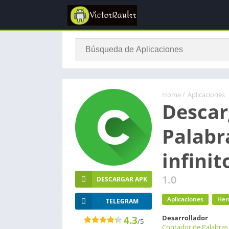
Home
/
Aplicaciones
Descar
Palabr
infinit
1.0
DESCARGAR APK
Aplicaciones
Her
TELEGRAM
Desarrollador
4.3
/5
Contador de Palabras