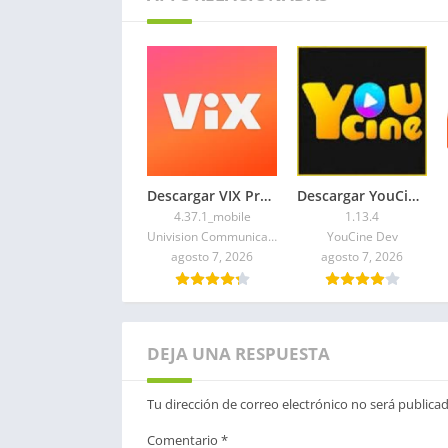
Descargar VIX Premium APK 2026 Gratis para Android
Descargar YouCine Premium APK 2026 para TV y Móvil
4.37.1_mobile
1.13.4
Univision Communications Inc.
YouCine Dev
agosto 7, 2026
agosto 7, 2026
DEJA UNA RESPUESTA
Tu dirección de correo electrónico no será publicad
Comentario
*