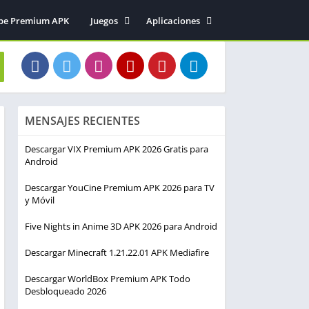
be Premium APK
Juegos
Aplicaciones
Acción
Entretenimiento
Arcade
Herramientas
Aventura
Fotografía
Deportes
Música y audio
MENSAJES RECIENTES
Estrategia
Simulación
Descargar VIX Premium APK 2026 Gratis para
Android
Descargar YouCine Premium APK 2026 para TV
y Móvil
Five Nights in Anime 3D APK 2026 para Android
Descargar Minecraft 1.21.22.01 APK Mediafire
Descargar WorldBox Premium APK Todo
Desbloqueado 2026