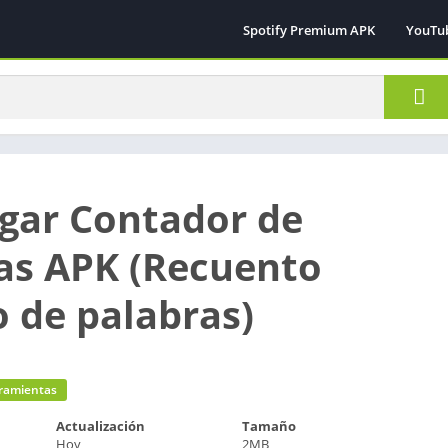
Spotify Premium APK
YouTu
gar Contador de
as APK (Recuento
o de palabras)
ramientas
Actualización
Tamaño
Hoy
2MB