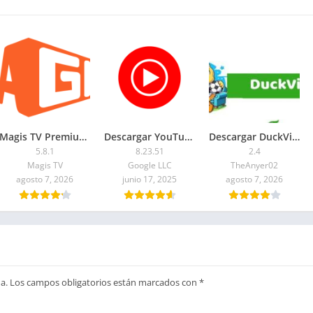
Magis TV Premium APK 2026 para Android y Smart TV
Descargar YouTube Music Premium APK Desbloqueado Mediafire
Descargar DuckVision APK 2026: Última versión
5.8.1
8.23.51
2.4
Magis TV
Google LLC
TheAnyer02
agosto 7, 2026
junio 17, 2025
agosto 7, 2026
a.
Los campos obligatorios están marcados con
*