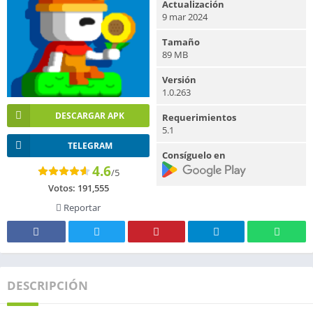
Actualización
9 mar 2024
Tamaño
89 MB
Versión
1.0.263
DESCARGAR APK
Requerimientos
5.1
TELEGRAM
Consíguelo en
4.6
/5
Votos:
191,555
Reportar
DESCRIPCIÓN