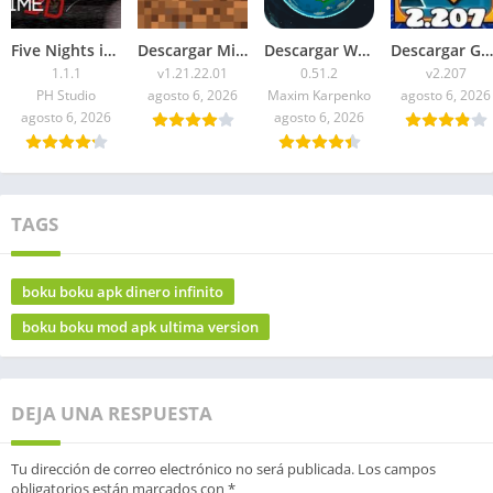
Five Nights in Anime 3D APK 2026 para Android
Descargar Minecraft 1.21.22.01 APK Mediafire
Descargar WorldBox Premium APK Todo Desbloqueado 2026
Descargar Geometry Dash 2.207 APK 2026 Todo Desbloqueado
1.1.1
v1.21.22.01
0.51.2
v2.207
PH Studio
agosto 6, 2026
Maxim Karpenko
agosto 6, 2026
agosto 6, 2026
agosto 6, 2026
TAGS
boku boku apk dinero infinito
boku boku mod apk ultima version
DEJA UNA RESPUESTA
Tu dirección de correo electrónico no será publicada.
Los campos
obligatorios están marcados con
*