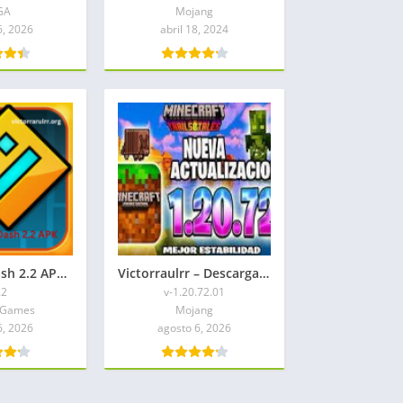
GA
Mojang
6, 2026
abril 18, 2024
Geometry Dash 2.2 APK Hack Todo Desbloqueado
Victorraulrr – Descargar Minecraft 1.20.72.01 APK Mediafire
.2
v-1.20.72.01
 Games
Mojang
6, 2026
agosto 6, 2026