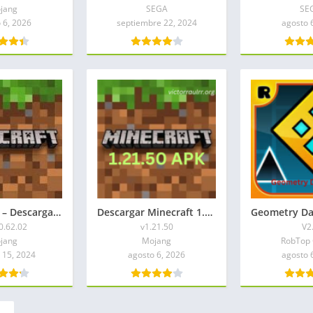
jang
SEGA
SE
 6, 2026
septiembre 22, 2024
agosto 
Victorraulrr – Descargar Minecraft 1.20.62.02 APK 2026
Descargar Minecraft 1.21.50 APK Mediafire
0.62.02
v1.21.50
V2
jang
Mojang
RobTop
 15, 2024
agosto 6, 2026
agosto 