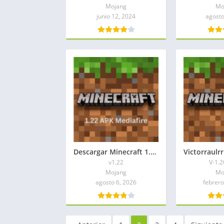
Mojang
Mo
junio 12, 2024
agosto
Descargar Minecraft 1.22 APK Mediafire
v1.22
V-1.2
Mojang
Mo
agosto 6, 2026
febrero