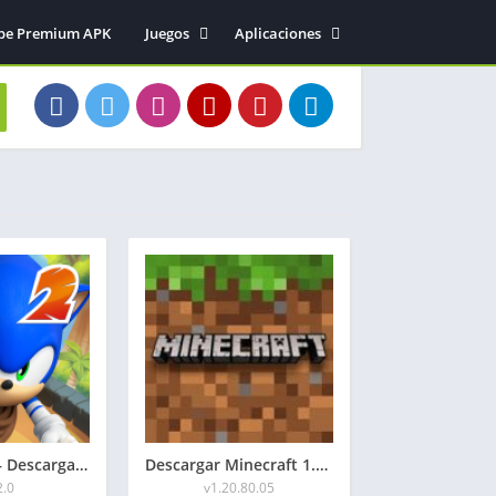
be Premium APK
Juegos
Aplicaciones
Acción
Entretenimiento
Arcade
Herramientas
Aventura
Fotografía
Deportes
Música y audio
Estrategia
Simulación
Victorraulrr – Descargar Sonic Dash 2 Mod APK 2026: Anillos rojos ilimitados
Descargar Minecraft 1.20.80.05 APK Mediafire 2026
2.0
v1.20.80.05