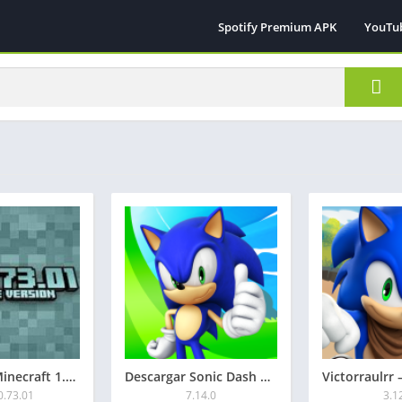
Spotify Premium APK
YouTu
Descargar Minecraft 1.20.73.01 APK: Mediafire
Descargar Sonic Dash Mod APK 2026: Rings Infinitos
0.73.01
7.14.0
3.1