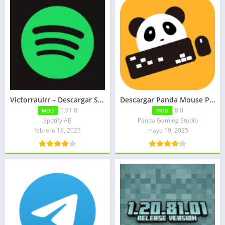
Victorraulrr – Descargar Spotify Music para TV APK
Descargar Panda Mouse Pro APK Mediafire
1.91.8
8.0
MOD
MOD
Spotify AB
Panda Gaming Studio
febrero 18, 2025
mayo 19, 2025