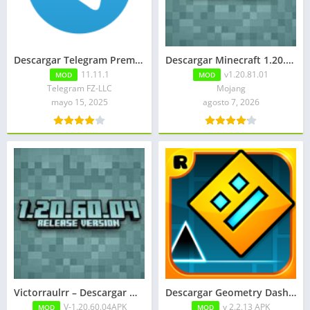
Descargar Telegram Premium APK: Todo desbloqueado
Descargar Minecraft 1.20.81.01 APK Mediafire
11.11.1
v1.20.81.01
MOD
MOD
Telegram FZ-LLC
Mojang
mayo 15, 2025
agosto 7, 2026
Victorraulrr – Descargar Minecraft 1.20.60.04 APK Mediafire para Android
Descargar Geometry Dash 2.2.13 APK Todo Desbloqueado
V-1.20.60.04APK
v 2.2.13 APK
MOD
MOD