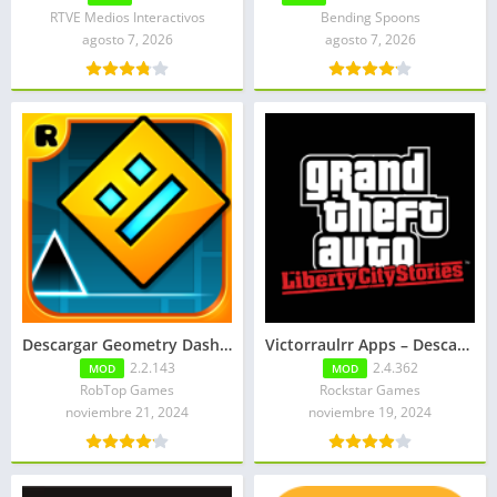
RTVE Medios Interactivos
Bending Spoons
agosto 7, 2026
agosto 7, 2026
Descargar Geometry Dash 2.205 Mod APK Todo Desbloqueado
Victorraulrr Apps – Descargar GTA Liberty City Stories APK
2.2.143
2.4.362
MOD
MOD
RobTop Games
Rockstar Games
noviembre 21, 2024
noviembre 19, 2024