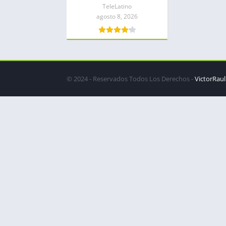
TeleLatino
agosto 8, 2026
© 2024 - Reservados Todos Los Derechos -
VictorRaul