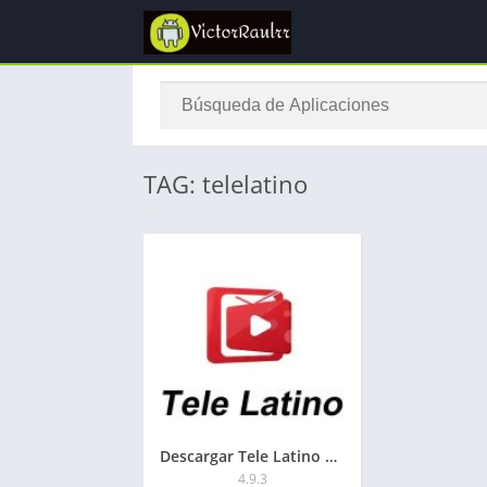
TAG: telelatino
Descargar Tele Latino APK Premium 2026 para Cellular y Smart TV
4.9.3