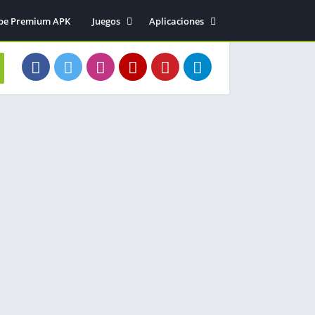
be Premium APK
Juegos
Aplicaciones
Acción
Entretenimiento
Arcade
Herramientas
Aventura
Fotografía
Deportes
Música y audio
Estrategia
Simulación