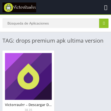
TAG: drops premium apk ultima version
Victorraulrr – Descargar Drops Premium APK 2026: Desbloqueado
38.35