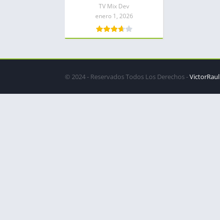
TV Mix Dev
enero 1, 2026
© 2024 - Reservados Todos Los Derechos -
VictorRaul