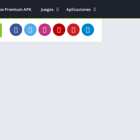
be Premium APK
Juegos
Aplicaciones
Acción
Entretenimiento
Arcade
Herramientas
Aventura
Fotografía
Deportes
Música y audio
Estrategia
Simulación