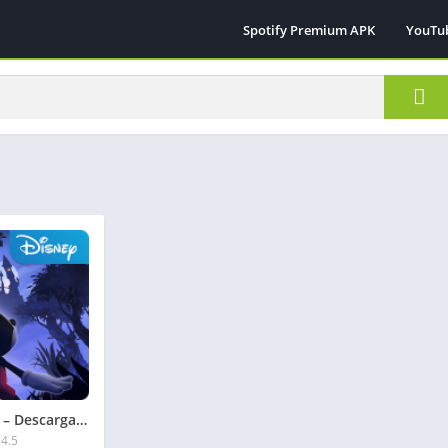
Spotify Premium APK
YouTu
Victorraulrr – Descargar Castle of Illusion APK 2026
.4.5