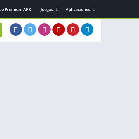
be Premium APK
Juegos
Aplicaciones
Acción
Entretenimiento
Arcade
Herramientas
Aventura
Fotografía
Deportes
Música y audio
Estrategia
Simulación