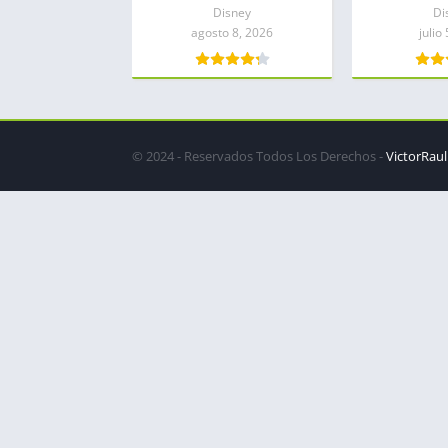
Disney
Di
agosto 8, 2026
julio
© 2024 - Reservados Todos Los Derechos -
VictorRaul